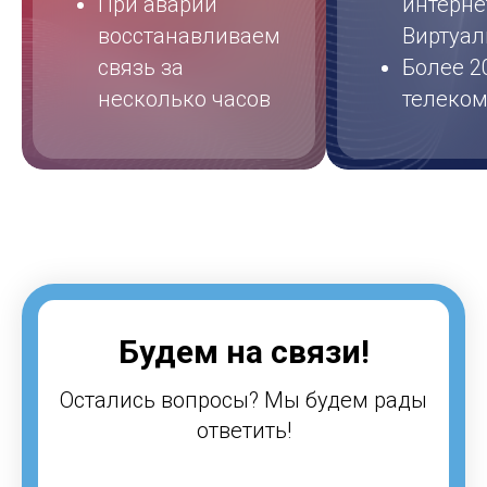
При аварии
интерне
восстанавливаем
Виртуал
связь за
Более 20
несколько часов
телеко
Будем на связи!
Остались вопросы? Мы будем рады
ответить!