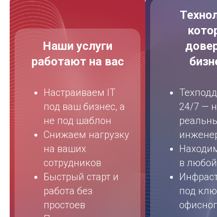
Технол
кото
Наши услуги
дове
работают на вас
бизн
Настраиваем IT
Техпод
под ваш бизнес, а
24/7 — 
не под шаблон
реальн
Снижаем нагрузку
инжене
на ваших
Находи
сотрудников
в любой
Быстрый старт и
Инфраст
работа без
под ключ
простоев
офисно