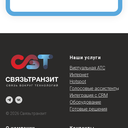
Наши услуги
Виртуальная АТС
Интернет
Hotspot
Голосовые ассистент
ы
Интеграция с CRM
Напишите нам!
Оборудование
Готовые решения
Cпециалисты Связьтранзит помогут Вам в выборе продукта или
© 2026 Связьтранзит
тарифа