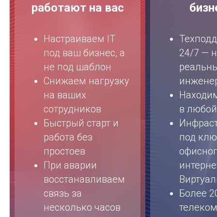
работают на вас
бизн
Настраиваем IT
Техпод
под ваш бизнес, а
24/7 — 
не под шаблон
реальн
Снижаем нагрузку
инжене
на ваших
Находи
сотрудников
в любой
Быстрый старт и
Инфраст
работа без
под ключ
простоев
офисно
При аварии
интерне
восстанавливаем
Виртуал
связь за
Более 20
несколько часов
телеко