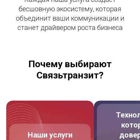
бесшовную экосистему, которая
объединит ваши коммуникации и
станет драйвером роста бизнеса
Почему выбирают
Связьтранзит?
Технол
кото
Наши услуги
дове