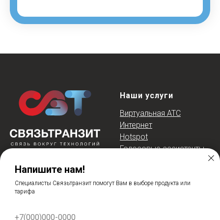
Наши услуги
Виртуальная АТС
Интернет
Hotspot
Голосовые ассистент
ы
Интеграция с CRM
Напишите нам!
Оборудование
Готовые решения
Cпециалисты Связьтранзит помогут Вам в выборе продукта или
© 2026 Связьтранзит
тарифа
О компании
Контакты
+7(000)000-0000