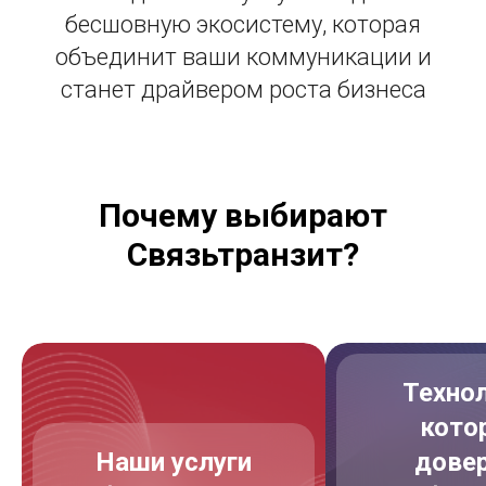
бесшовную экосистему, которая
объединит ваши коммуникации и
станет драйвером роста бизнеса
Почему выбирают
Связьтранзит?
Технол
кото
Наши услуги
дове