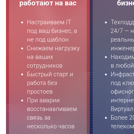
работают на вас
бизн
Настраиваем IT
Техпод
под ваш бизнес, а
24/7 — 
не под шаблон
реальн
Снижаем нагрузку
инжене
на ваших
Находи
сотрудников
в любой
Быстрый старт и
Инфраст
работа без
под ключ
простоев
офисно
При аварии
интерне
восстанавливаем
Виртуал
связь за
Более 20
несколько часов
телеко