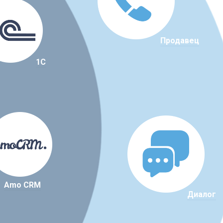
Продавец
1C
Amo CRM
Диалог