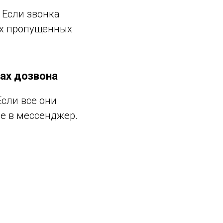
 Если звонка
их пропущенных
ах дозвона
Если все они
ие в мессенджер.