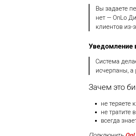
Вы задаете п
нет — OnLo Д
клиентов из-з
Уведомление в
Система делае
исчерпаны, а
Зачем это би
не теряете 
не тратите 
всегда знает
Подключить
OnL