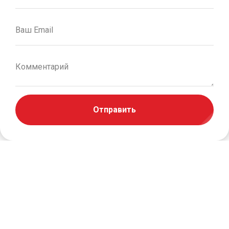
Ваш Email
Комментарий
Отправить
Экосистема Связьтранзит
Каждая наша услуга создает