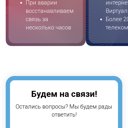
При аварии
интерне
восстанавливаем
Виртуал
связь за
Более 20
несколько часов
телеко
Будем на связи!
Остались вопросы? Мы будем рады
ответить!