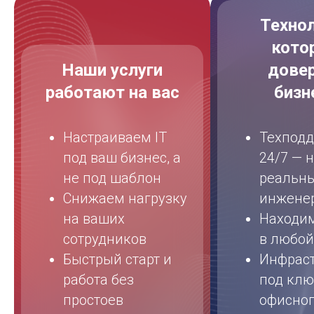
Технол
кото
Наши услуги
дове
работают на вас
бизн
Настраиваем IT
Техпод
под ваш бизнес, а
24/7 — 
не под шаблон
реальн
Снижаем нагрузку
инжене
на ваших
Находи
сотрудников
в любой
Быстрый старт и
Инфраст
работа без
под ключ
простоев
офисно