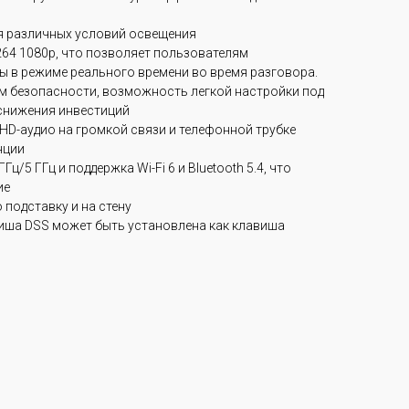
для различных условий освещения
264 1080p, что позволяет пользователям
ы в режиме реального времени во время разговора.
м безопасности, возможность легкой настройки под
снижения инвестиций
 HD-аудио на громкой связи и телефонной трубке
нции
ц/5 ГГц и поддержка Wi-Fi 6 и Bluetooth 5.4, что
ие
 подставку и на стену
виша DSS может быть установлена как клавиша