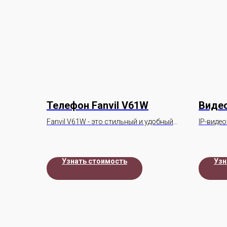
Телефон Fanvil V61W
Видео
Fanvil V61W - это стильный и удобный
IP-виде
SIP-телефон начального уровня с
камерой
цветным экраном, два гигабитных
порта, обладающий исключительной
Узнать стоимость
Узн
производительностью.