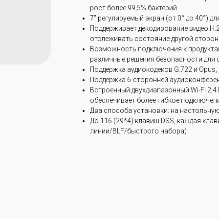
рост более 99,5% бактерий.
7” регулируемый экран (от 0° до 40°) 
Поддерживает декодирование видео H.
отслеживать состояние другой сторон
Возможность подключения к продукта
различные решения безопасности для 
Поддержка аудиокодеков G.722 и Opus,
Поддержка 6-сторонней аудиоконфере
Встроенный двухдиапазонный Wi-Fi 2,4 ГГ
обеспечивает более гибкое подключен
Два способа установки: на настольную
До 116 (29*4) клавиш DSS, каждая кла
линии/BLF/быстрого набора)