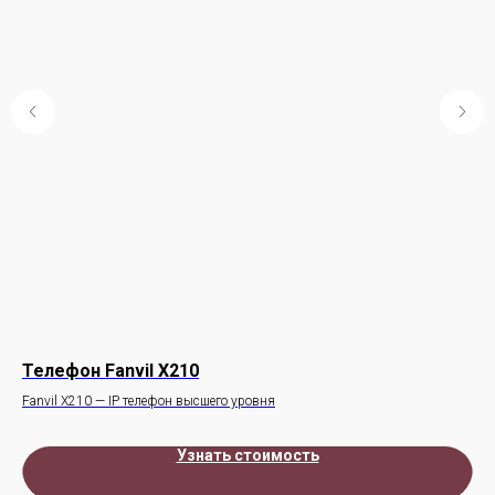
Телефон Fanvil X210
IP
Fanvil X210 — IP телефон высшего уровня
Пре
под
Узнать стоимость