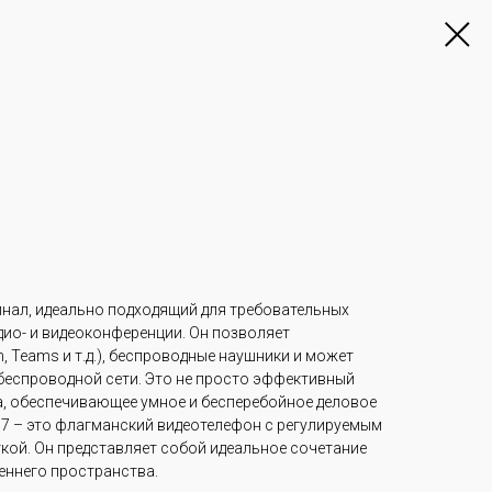
инал, идеально подходящий для требовательных
удио- и видеоконференции. Он позволяет
 Teams и т.д.), беспроводные наушники и может
беспроводной сети. Это не просто эффективный
ва, обеспечивающее умное и бесперебойное деловое
67 – это флагманский видеотелефон с регулируемым
кой. Он представляет собой идеальное сочетание
еннего пространства.