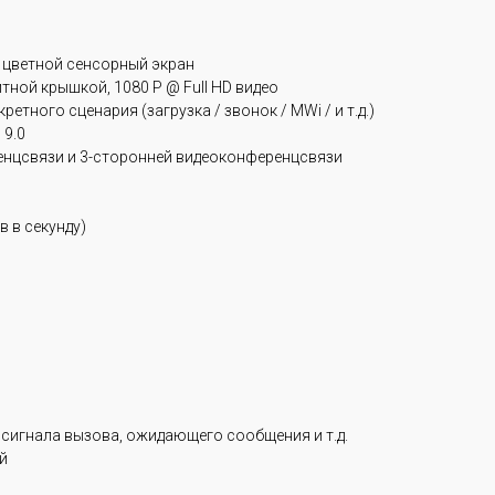
 цветной сенсорный экран
тной крышкой, 1080 P @ Full HD видео
етного сценария (загрузка / звонок / MWi / и т.д.)
 9.0
енцсвязи и 3-сторонней видеоконференцсвязи
в в секунду)
 сигнала вызова, ожидающего сообщения и т.д.
й