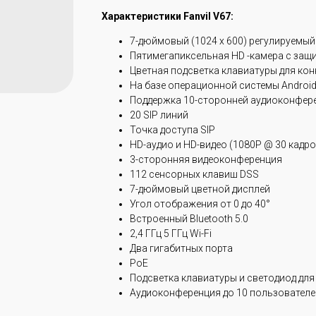
Характеристики Fanvil V67:
7-дюймовый (1024 x 600) регулируемый
Пятимегапиксельная HD -камера с защи
Цветная подсветка клавиатуры для конкр
На базе операционной системы Android
Поддержка 10-сторонней аудиоконфер
20 SIP линий
Точка доступа SIP
HD-аудио и HD-видео (1080P @ 30 кадро
3-сторонняя видеоконференция
112 сенсорных клавиш DSS
7-дюймовый цветной дисплей
Угол отображения от 0 до 40°
Встроенный Bluetooth 5.0
2,4 ГГц 5 ГГц Wi-Fi
Два гигабитных порта
PoE
Подсветка клавиатуры и светодиод для
Аудиоконференция до 10 пользователе