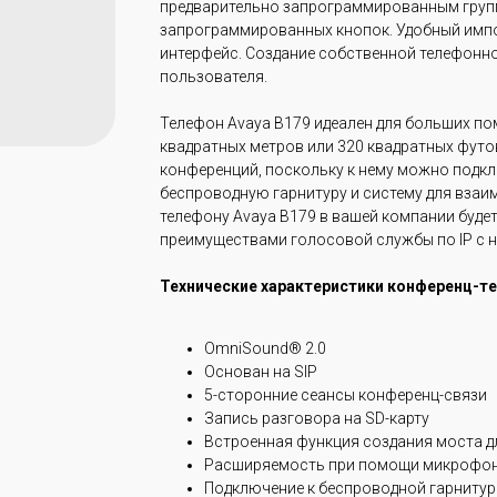
предварительно запрограммированным груп
запрограммированных кнопок. Удобный импор
интерфейс. Создание собственной телефонн
пользователя.
Телефон Avaya B179 идеален для больших п
квадратных метров или 320 квадратных футов
конференций, поскольку к нему можно под
беспроводную гарнитуру и систему для взаи
телефону Avaya B179 в вашей компании буде
преимуществами голосовой службы по IP с
Технические характеристики конференц-те
OmniSound® 2.0
Основан на SIP
5-сторонние сеансы конференц-связи
Запись разговора на SD-карту
Встроенная функция создания моста д
Расширяемость при помощи микрофо
Подключение к беспроводной гарнитур