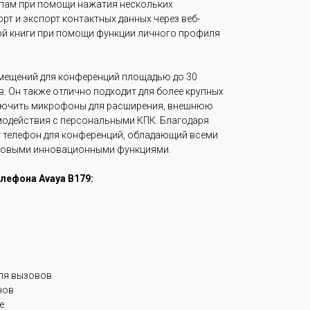
пам при помощи нажатия нескольких
т и экспорт контактных данных через веб-
ой книги при помощи функции личного профиля
омещений для конференций площадью до 30
. Он также отлично подходит для более крупных
ключить микрофоны для расширения, внешнюю
модействия с персональными КПК. Благодаря
т телефон для конференций, обладающий всеми
 новыми инновационными функциями.
лефона Avaya B179:
ля вызовов
нов
е