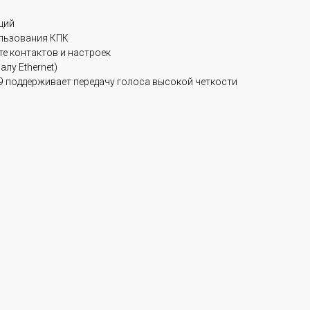
ций
льзования КПК
е контактов и настроек
лу Ethernet)
B179 поддерживает передачу голоса высокой четкости