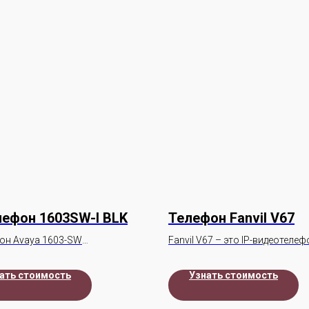
лефон 1603SW-I BLK
Телефон Fanvil V67
фон Avaya 1603-SW
Fanvil V67 – это IP-видеотелеф
начены для периодического и
последнего поколения.
о повседневного
ать стоимость
Узнать стоимость
ования.