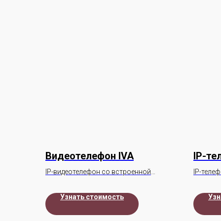
Видеотелефон IVA
IP-те
IP-видеотелефон со встроенной
IP-теле
камерой.
предназ
базовог
Узнать стоимость
Узн
использ