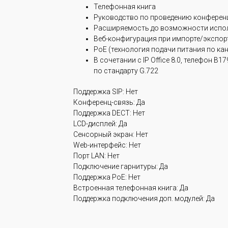
Телефонная книга
Руководство по проведению конферен
Расширяемость до возможности испо
Веб-конфигурация при импорте/экспорт
PoE (технология подачи питания по кана
В сочетании с IP Office 8.0, телефон 
по стандарту G.722
Поддержка SIP: Нет
Конференц-связь: Да
Поддержка DECT: Нет
LCD-дисплей: Да
Сенсорный экран: Нет
Web-интерфейс: Нет
Порт LAN: Нет
Подключение гарнитуры: Да
Поддержка PoE: Нет
Встроенная телефонная книга: Да
Поддержка подключения доп. модулей: Да