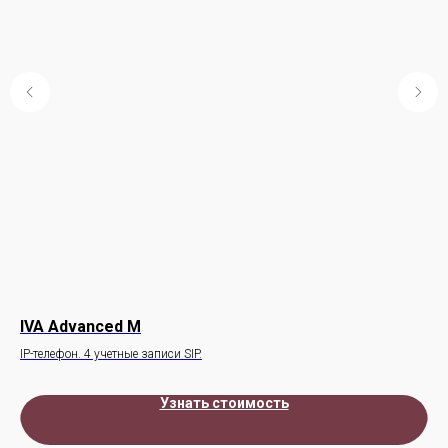
IVA Advanced M
IP
IP-телефон. 4 учетные записи SIP.
РТУ
Узнать стоимость