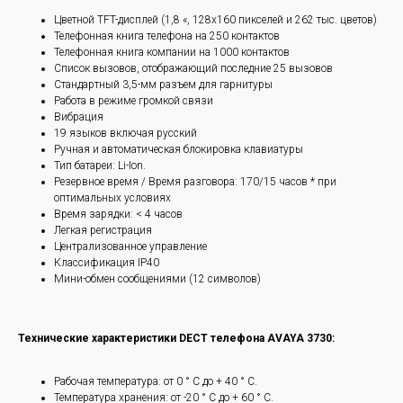
Цветной TFT-дисплей (1,8 «, 128х160 пикселей и 262 тыс. цветов)
Телефонная книга телефона на 250 контактов
Телефонная книга компании на 1000 контактов
Список вызовов, отображающий последние 25 вызовов
Стандартный 3,5-мм разъем для гарнитуры
Работа в режиме громкой связи
Вибрация
19 языков включая русский
Ручная и автоматическая блокировка клавиатуры
Тип батареи: Li-Ion.
Резервное время / Время разговора: 170/15 часов * при
оптимальных условиях
Время зарядки: < 4 часов
Легкая регистрация
Централизованное управление
Классификация IP40
Мини-обмен сообщениями (12 символов)
Технические характеристики DECT телефона AVAYA 3730:
Рабочая температура: от 0 ° C до + 40 ° C.
Температура хранения: от -20 ° C до + 60 ° C.