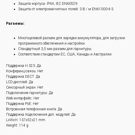
Защита корпуса: IP44, IEC EN60529.
Защита от электромагнитных полей: 3 В / м EN61000-4-3.
Разъемы:
Многоцелевой разъем для зарядки аккумулятора, для загрузки
программного обеспечения и настройки.
Стандартный 3,5 мм разъем для гарнитуры.
Соответствие стандартам ЕС, США, Канады и Австралии.
Поддержка H.323: Да
Конференц-связь: Нет
Поддержка DECT: Да
LCD-дисплей: Да
Сенсорный экран: Нет
Подключение гарнитуры: Да
Web-интерфейс: Нет
Поддержка PoE: Нет
Встроенная телефонная книга: Да
Поддержка подключения доп. модулей: Да
LxWxH: 137x52x21 mm
Weight: 114 g