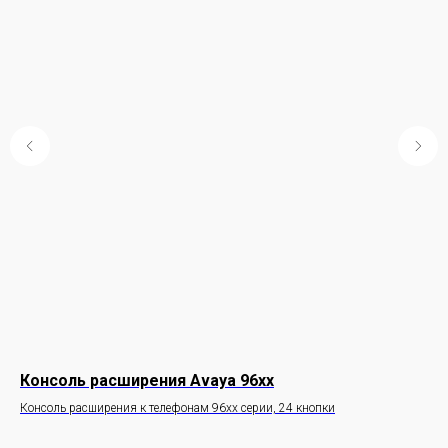
Консоль расширения Avaya 96xx
IP
Консоль расширения к телефонам 96хх серии, 24 кнопки
Тел
тре